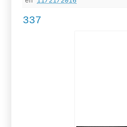
en
11/21/2016
337