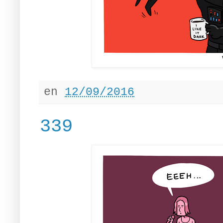
en
12/09/2016
339