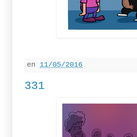
en
11/05/2016
331