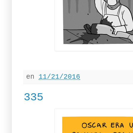
en
11/21/2016
335