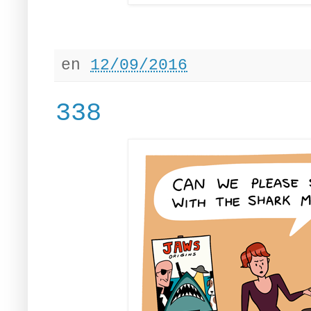
en
12/09/2016
338