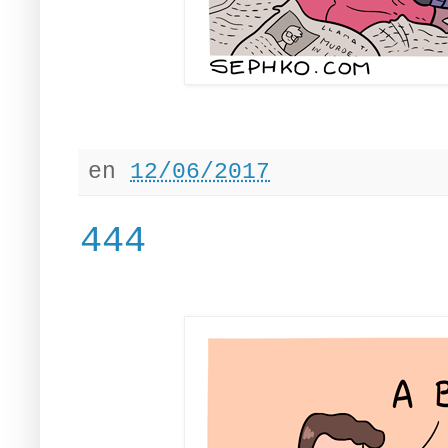
en
12/06/2017
444