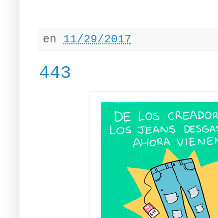
en
11/29/2017
443