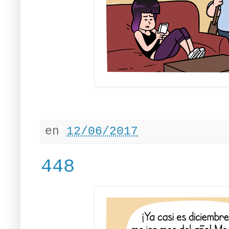
en
12/06/2017
448