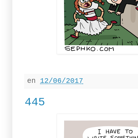
en
12/06/2017
445