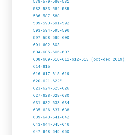
578-579-580-581
582-583-584-585
586-587-588
589-590-591-592
593-594-595-596
597-598-599-600
601-602-603
604-605-606-607
608-609-610-611-612-613 (oct-dec 2019)
614-615
616-617-618-619
620-621-622*
623-624-625-626
627-628-629-630
631-632-633-634
635-636-637-638
639-640-641-642
643-644-645-646
647-648-649-650